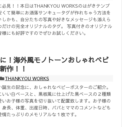
必見！！本日はTHANKYOU WORKSのはがきテンプ
安くて簡単にお洒落サンキュータグが作れちゃう方法を
♪しかも、自分たちの写真や好きなメッセージも添えら
つだけの完全オリジナルのタグ。 写真付きのオリジナル
皆様にも好評ですのでぜひお試しください。
に！海外風モノトーンおしゃれベビ
新作！！
THANKYOU WORKS
い誕生の記念に、おしゃれなベビーポスターのご紹介。
こいい白ベースと、黒板風に仕上げた黒ベースの２種類
愛いお子様の写真を切り抜いて配置致します。お子様の
、身長、体重、出産日時、パパとママのコメントなども
愛情たっぷりのメモリアルな１枚です。