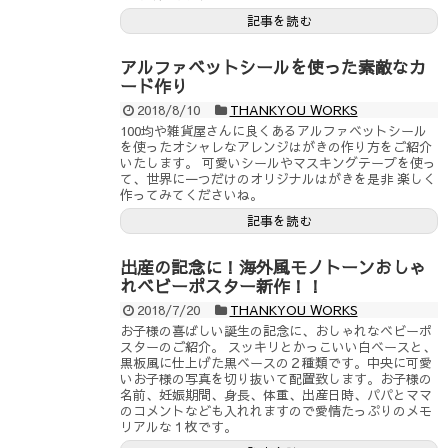
記事を読む
アルファベットシールを使った素敵なカ
ード作り
2018/8/10
THANKYOU WORKS
100均や雑貨屋さんに良くあるアルファベットシール
を使ったオシャレなアレンジはがきの作り方をご紹介
いたします。 可愛いシールやマスキングテープを使っ
て、世界に一つだけのオリジナルはがきを是非 楽しく
作ってみてくださいね。
記事を読む
出産の記念に！海外風モノトーンおしゃ
れベビーポスター新作！！
2018/7/20
THANKYOU WORKS
お子様の喜ばしい誕生の記念に、おしゃれなベビーポ
スターのご紹介。 スッキリとかっこいい白ベースと、
黒板風に仕上げた黒ベースの２種類です。中央に可愛
いお子様の写真を切り抜いて配置致します。お子様の
名前、妊娠期間、身長、体重、出産日時、パパとママ
のコメントなども入れれますので愛情たっぷりのメモ
リアルな１枚です。