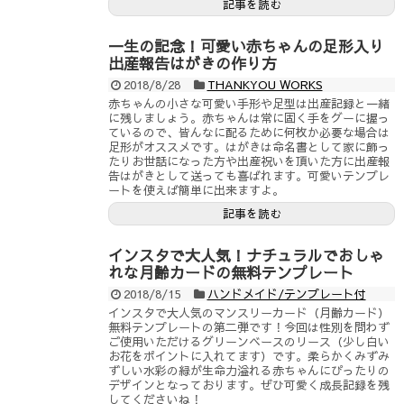
記事を読む
一生の記念！可愛い赤ちゃんの足形入り
出産報告はがきの作り方
2018/8/28
THANKYOU WORKS
赤ちゃんの小さな可愛い手形や足型は出産記録と一緒
に残しましょう。赤ちゃんは常に固く手をグーに握っ
ているので、皆んなに配るために何枚か必要な場合は
足形がオススメです。はがきは命名書として家に飾っ
たりお世話になった方や出産祝いを頂いた方に出産報
告はがきとして送っても喜ばれます。可愛いテンプレ
ートを使えば簡単に出来ますよ。
記事を読む
インスタで大人気！ナチュラルでおしゃ
れな月齢カードの無料テンプレート
2018/8/15
ハンドメイド/テンプレート付
インスタで大人気のマンスリーカード（月齢カード）
無料テンプレートの第二弾です！今回は性別を問わず
ご使用いただけるグリーンベースのリース（少し白い
お花をポイントに入れてます）です。柔らかくみずみ
ずしい水彩の緑が生命力溢れる赤ちゃんにぴったりの
デザインとなっております。ぜひ可愛く成長記録を残
してくださいね！