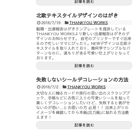
記事を読む
北欧テキスタイルデザインのはがき
2018/7/19
THANKYOU WORKS
結婚・出産報告はがきテンプレートを提供している
THANKYOU WORKSより新しい出産報告はがきのデ
ザインのお知らせです。 自宅のプリンターですぐ出来
るので忙しいママにぴったり。NEWデザインは北欧テ
キスタイルを取り入れており、幾何学でシンプルなパ
ターンなのに、温もりがある可愛い仕上がりとなって
おります。
記事を読む
失敗しないシールデコレーションの方法
2018/7/2
THANKYOU WORKS
大切な人に贈るカードや旅行の思い出のスクラップブ
ック、手帳などにお気に入りの可愛いシールを貼って
楽しくデコレーションしたいけど、失敗すると剥がせ
ないのが恐い…とお思いの方 必見！！ 出来上がりの
イメージを確認してから本紙(出力紙)に貼れる方法教
えます！
記事を読む