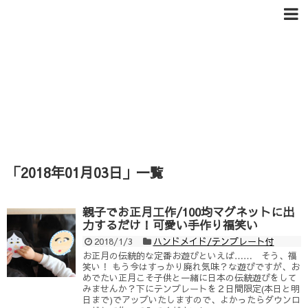
「
2018年01月03日
」
一覧
親子でお正月工作/100均マグネットに出
力するだけ！可愛い手作り福笑い
2018/1/3
ハンドメイド/テンプレート付
お正月の伝統的な定番お遊びといえば…… そう、福
笑い！ もう今はすっかり廃れ気味？な遊びですが、お
めでたい正月こそ子供と一緒に日本の伝統遊びをして
みませんか？下にテンプレートを２日間限定(本日と明
日まで)でアップいたしますので、よかったらダウンロ