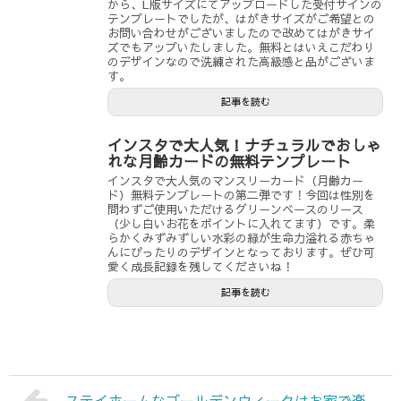
から、L版サイズにてアップロードした受付サインの
テンプレートでしたが、はがきサイズがご希望との
お問い合わせがございましたので改めてはがきサイ
ズでもアップいたしました。無料とはいえこだわり
のデザインなので洗練された高級感と品がございま
す。
記事を読む
インスタで大人気！ナチュラルでおしゃ
れな月齢カードの無料テンプレート
インスタで大人気のマンスリーカード（月齢カー
ド）無料テンプレートの第二弾です！今回は性別を
問わずご使用いただけるグリーンベースのリース
（少し白いお花をポイントに入れてます）です。柔
らかくみずみずしい水彩の緑が生命力溢れる赤ちゃ
んにぴったりのデザインとなっております。ぜひ可
愛く成長記録を残してくださいね！
記事を読む
ステイホームなゴールデンウィークはお家で楽