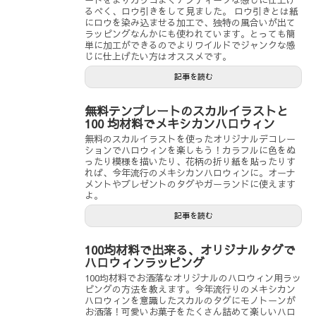
ードをよりカッコよくアンティークな感じに仕上げ
るべく、ロウ引きをして見ました。 ロウ引きとは紙
にロウを染み込ませる加工で、独特の風合いが出て
ラッピングなんかにも使われています。とっても簡
単に加工ができるのでよりワイルドでジャンクな感
じに仕上げたい方はオススメです。
記事を読む
無料テンプレートのスカルイラストと
100 均材料でメキシカンハロウィン
無料のスカルイラストを使ったオリジナルデコレー
ションでハロウィンを楽しもう！カラフルに色をぬ
ったり模様を描いたり、花柄の折り紙を貼ったりす
れば、今年流行のメキシカンハロウィンに。オーナ
メントやプレゼントのタグやガーランドに使えます
よ。
記事を読む
100均材料で出来る、オリジナルタグで
ハロウィンラッピング
100均材料でお洒落なオリジナルのハロウィン用ラッ
ピングの方法を教えます。今年流行りのメキシカン
ハロウィンを意識したスカルのタグにモノトーンが
お洒落！可愛いお菓子をたくさん詰めて楽しいハロ