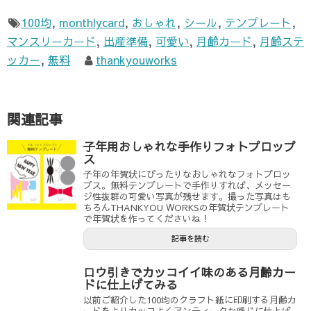
100均
,
monthlycard
,
おしゃれ
,
シール
,
テンプレート
,
マンスリーカード
,
出産準備
,
可愛い
,
月齢カード
,
月齢ステ
ッカー
,
無料
thankyouworks
関連記事
子年用おしゃれな手作りフォトプロップ
ス
子年の年賀状にぴったりなおしゃれなフォトプロッ
プス。無料テンプレートで手作りすれば、メッセー
ジ性抜群の可愛い写真が残せます。撮った写真はも
ちろんTHANKYOU WORKSの年賀状テンプレート
で年賀状を作ってくださいね！
記事を読む
ロウ引きでカッコイイ味のある月齢カー
ドに仕上げてみる
以前ご紹介した100均のクラフト紙に印刷する月齢カ