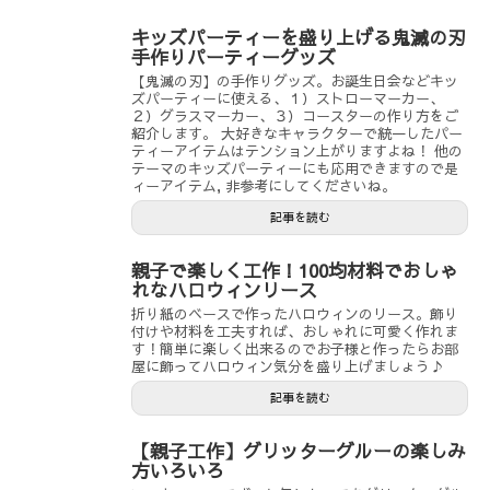
キッズパーティーを盛り上げる鬼滅の刃
手作りパーティーグッズ
【鬼滅の刃】の手作りグッズ。お誕生日会などキッ
ズパーティーに使える、１）ストローマーカー、
２）グラスマーカー、３）コースターの作り方をご
紹介します。 大好きなキャラクターで統一したパー
ティーアイテムはテンション上がりますよね！ 他の
テーマのキッズパーティーにも応用できますので是
ィーアイテム, 非参考にしてくださいね。
記事を読む
親子で楽しく工作！100均材料でおしゃ
れなハロウィンリース
折り紙のベースで作ったハロウィンのリース。飾り
付けや材料を工夫すれば、おしゃれに可愛く作れま
す！簡単に楽しく出来るのでお子様と作ったらお部
屋に飾ってハロウィン気分を盛り上げましょう♪
記事を読む
【親子工作】グリッターグルーの楽しみ
方いろいろ