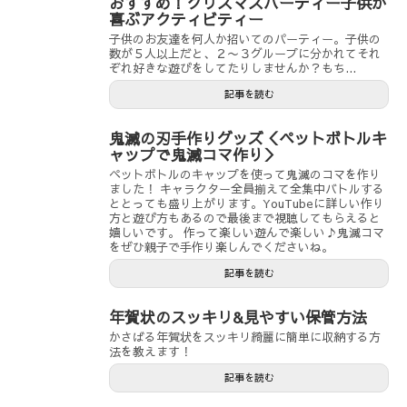
おすすめ！クリスマスパーティー子供が
喜ぶアクティビティー
子供のお友達を何人か招いてのパーティー。子供の
数が５人以上だと、２〜３グループに分かれてそれ
ぞれ好きな遊びをしてたりしませんか？もち...
記事を読む
鬼滅の刃手作りグッズ＜ペットボトルキ
ャップで鬼滅コマ作り＞
ペットボトルのキャップを使って鬼滅のコマを作り
ました！ キャラクター全員揃えて全集中バトルする
ととっても盛り上がります。YouTubeに詳しい作り
方と遊び方もあるので最後まで視聴してもらえると
嬉しいです。 作って楽しい遊んで楽しい♪鬼滅コマ
をぜひ親子で手作り楽しんでくださいね。
記事を読む
年賀状のスッキリ&見やすい保管方法
かさばる年賀状をスッキリ綺麗に簡単に収納する方
法を教えます！
記事を読む