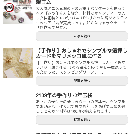
髪ゴム
大人気アニメ鬼滅の刃のお菓子パッケージを使って
ヘアゴムの作り方を紹介。材料はキャンディーの入
った個包装と100均のものばかりなのに高クオリティ
ーのヘアゴムが完成します。好きなキャラクターで
ぜひ作って見てね！
記事を読む
【手作り】おしゃれでシンプルな箔押し
カードをマリメッコ風に作る
【手作り】おしゃれでシンプルな箔押しカードをマ
リメッコ風に作る その存在を知ってから一度試して
みたかった、スタンピングリーフ。 ...
記事を読む
2109年の手作りお年玉袋
お正月の子供達の楽しみの一つのお年玉。シンプル
でお洒落な手作りポチ袋でお年玉をあげて印象を残
しませんか？材料は100均で揃えられます。
記事を読む