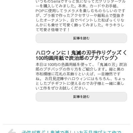
いつものSeriaでずっと気になってたグリッターグル
ーを購入してみました。本来、カードやお手紙、
POPに使用してラメラメを楽しむものらしいのです
が、プラ板で作ったアクセサリーや紙粘土で型抜き
したオーナメント、白でペイントした松ぼっくりな
んかにも乗せて可愛く飾ってみました。キラキラし
て可愛さ倍増です！
記事を読む
ハロウィンに！鬼滅の刃手作りグッズ＜
100均画用紙で炭治郎のプチバッグ＞
本日は100均の色画用紙を使って、「鬼滅の刃」炭治
郎のプチバッグの作り方をご紹介します。緑と黒の
市松模様に花札の耳飾りといえば、一目瞭然です
ね。 お月見泥棒やハロウィンにはもちろん、ちょっ
としたプチギフトに使えるのでお子様と一緒に楽し
い工作をぜひお試しください。
記事を読む
子供が喜ぶ！鬼滅で楽しいお正月遊びと工作で