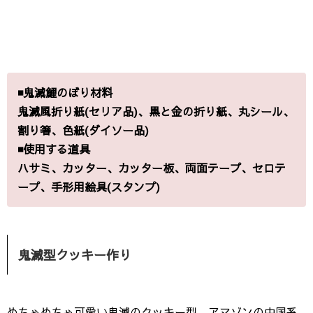
◾️
鬼滅鯉のぼり材料
鬼滅風折り紙(セリア品)、黒と金の折り紙、丸シール、
割り箸、色紙(ダイソー品)
◾️使用する道具
ハサミ、カッター、カッター板、両面テープ、セロテ
ープ、手形用絵具(スタンプ)
鬼滅型クッキー作り
めちゃめちゃ可愛い鬼滅のクッキー型。アマゾンの中国系