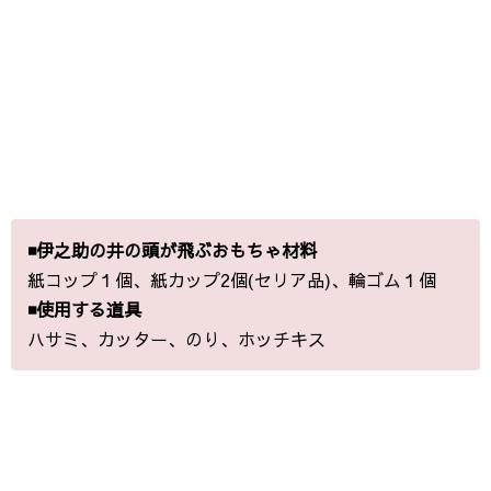
◾️伊之助の井の頭が飛ぶおもちゃ材料
紙コップ１個、紙カップ2個(セリア品)、輪ゴム１個
◾️使用する道具
ハサミ、カッター、のり、ホッチキス