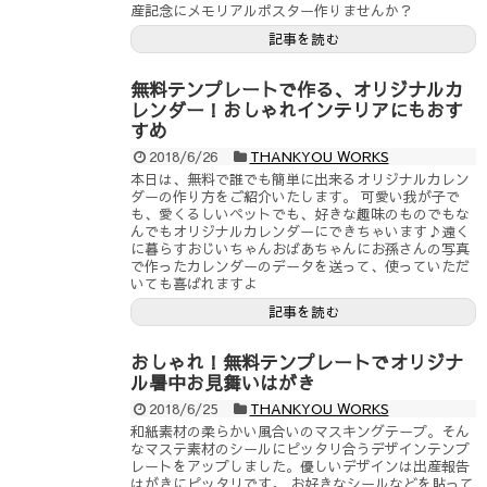
産記念にメモリアルポスター作りませんか？
記事を読む
無料テンプレートで作る、オリジナルカ
レンダー！おしゃれインテリアにもおす
すめ
2018/6/26
THANKYOU WORKS
本日は、無料で誰でも簡単に出来るオリジナルカレン
ダーの作り方をご紹介いたします。 可愛い我が子で
も、愛くるしいペットでも、好きな趣味のものでもな
んでもオリジナルカレンダーにできちゃいます♪遠く
に暮らすおじいちゃんおばあちゃんにお孫さんの写真
で作ったカレンダーのデータを送って、使っていただ
いても喜ばれますよ
記事を読む
おしゃれ！無料テンプレートでオリジナ
ル暑中お見舞いはがき
2018/6/25
THANKYOU WORKS
和紙素材の柔らかい風合いのマスキングテープ。そん
なマステ素材のシールにピッタリ合うデザインテンプ
レートをアップしました。優しいデザインは出産報告
はがきにピッタリです。 お好きなシールなどを貼って