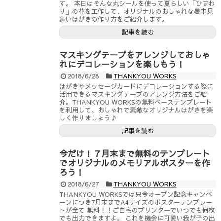
す。 本日はそんな丸シールを使って夏らしい「ひまわ
り」の花を工作して、オリジナルのおしゃれな暑中見
舞いはがきの作り方をご紹介します。
記事を読む
マスキングテープをアレンジしておしゃ
れにデコレーションを楽しもう！
2018/6/28
THANKYOU WORKS
はがきやメッセージカードにデコレーションする際に
活用できるマスキングテープのアレンジ方法をご紹
介。THANKYOU WORKSの無料ベーステンプレート
を利用して、おしゃれで素敵なオリジナルはがきを楽
しく作りましょう♪
記事を読む
今だけ！７月末まで無料のテンプレート
でオリジナルのメモリアルポスターを作
ろう！
2018/6/27
THANKYOU WORKS
THANKYOU WORKSでは只今オープン記念キャンペ
ーンにつき7月末までA4サイズのポスターテンプレー
トが全て 無料！！ご自宅のプリンターでいつでも何枚
でも出力できますよ。 これを機会に可愛い我が子の出