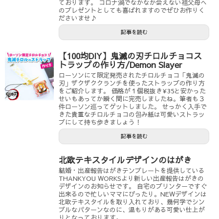
ております。 コロナ渦でなかなか会えない祖父母へ
のプレゼントとしても喜ばれますのでぜひお作りく
ださいませ♪
記事を読む
【100均DIY】鬼滅の刃チロルチョコス
トラップの作り方/Demon Slayer
ローソンにて限定発売されたチロルチョコ「鬼滅の
刃」ザクザククランチを使ったストラップの作り方
をご紹介します。 価格が１個税抜き¥35と安かった
せいもあってか瞬く間に完売しましたね。筆者も３
件ローソン巡ってゲットしました。 せっかく入手で
きた貴重なチロルチョコの包み紙は可愛いストラッ
プにして持ち歩きましょう！
記事を読む
北欧テキスタイルデザインのはがき
結婚・出産報告はがきテンプレートを提供している
THANKYOU WORKSより新しい出産報告はがきの
デザインのお知らせです。 自宅のプリンターですぐ
出来るので忙しいママにぴったり。NEWデザインは
北欧テキスタイルを取り入れており、幾何学でシン
プルなパターンなのに、温もりがある可愛い仕上が
りとなっております。