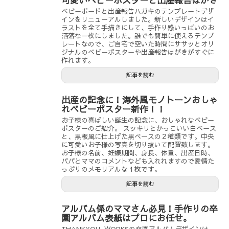
可愛いベビーポスターと出産報告はがき
ベビーボードと出産報告ハガキのテンプレートデザ
インをリニューアルしました。新しいデザインはイ
ラストを全て手描きにして、手作り感いっぱいのお
洒落な一枚にしました。誰でも簡単に使えるテンプ
レートなので、ご自宅で空いた時間にササッとオリ
ジナルのベビーポスターや出産報告はがきがすぐに
作れます。
記事を読む
出産の記念に！海外風モノトーンおしゃ
れベビーポスター新作！！
お子様の喜ばしい誕生の記念に、おしゃれなベビー
ポスターのご紹介。 スッキリとかっこいい白ベース
と、黒板風に仕上げた黒ベースの２種類です。中央
に可愛いお子様の写真を切り抜いて配置致します。
お子様の名前、妊娠期間、身長、体重、出産日時、
パパとママのコメントなども入れれますので愛情た
っぷりのメモリアルな１枚です。
記事を読む
アルバム係のママさん必見！手作りの卒
園アルバム表紙はプロにお任せ。