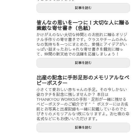
記事を読む
皆んなの思いを一つに！大切な人に贈る
素敵な寄せ書き（色紙）
かけがえのない大切な仲間とのお別れに贈るオリジ
ナル手作りの寄せ書きです。クラスやチームのみん
なの気持ちを一つにまとめた、愛情とアイデアがい
っぱい詰まったおしゃれな寄せ書きを餞別に贈っ
て、仲間の新天地での活躍を応援しましょう！
記事を読む
出産の記念に手形足形のメモリアルなベ
ビーポスター
小さくて愛おしい赤ちゃんの手足。その今しかない
姿カタチを記念に残しませんか？ 本日は
THANKYOU WORKSの手形・足形が一緒に残せる
ベビーポスターのご紹介です＾＾ ポスターにはお名
前とお写真と出産記録も一緒に記載しているのでと
びきりのメモリアルな1枚になりますよ。お七夜の命
名式などにもお使いいただけます。
記事を読む