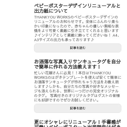
ベビーポスターデザインリニューアルと
出力紙について
THANKYOU WORKSのベビーポスターデザインの
リニューアルのお知らせです。全体にふんわり柔ら
かい印象になったので、赤ちゃんの優しい無垢な表
情をより可愛く素敵に引き立ててくれると思います
♪インテリアとして素敵に飾ってくださいね！ A4、
A3サイズの出力も承っております♪
記事を読む
お洒落な写真入りサンキュータグを自分
で簡単に作れる方法教えます！
忙しい花嫁さんに必見！！本日はTHANKYOU
WORKSのはがきテンプレートを使えば安くて簡単に
お洒落サンキュータグが作れちゃう方法をお教え致
します♪しかも、自分たちの写真や好きなメッセー
ジも添えられる、世界に一つだけの完全オリジナル
のタグ。 写真付きのオリジナルタグはゲストの皆様
にも好評ですのでぜひお試しください。
記事を読む
更にオシャレにリニューアル！手書感が