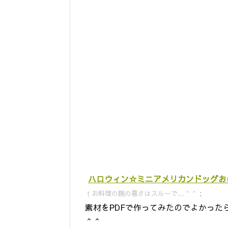
ハロウィン☆ミニアメリカンドッグおばけ君
↑お料理の腕の悪さはスルーで…＾＾；
素材をPDFで作ってみたのでよかった
＾＾