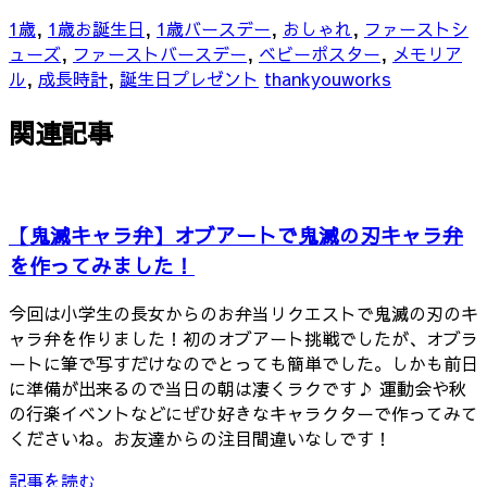
1歳
,
1歳お誕生日
,
1歳バースデー
,
おしゃれ
,
ファーストシ
ューズ
,
ファーストバースデー
,
ベビーポスター
,
メモリア
ル
,
成長時計
,
誕生日プレゼント
thankyouworks
関連記事
【鬼滅キャラ弁】オブアートで鬼滅の刃キャラ弁
を作ってみました！
今回は小学生の長女からのお弁当リクエストで鬼滅の刃のキ
ャラ弁を作りました！初のオブアート挑戦でしたが、オブラ
ートに筆で写すだけなのでとっても簡単でした。しかも前日
に準備が出来るので当日の朝は凄くラクです♪ 運動会や秋
の行楽イベントなどにぜひ好きなキャラクターで作ってみて
くださいね。お友達からの注目間違いなしです！
記事を読む