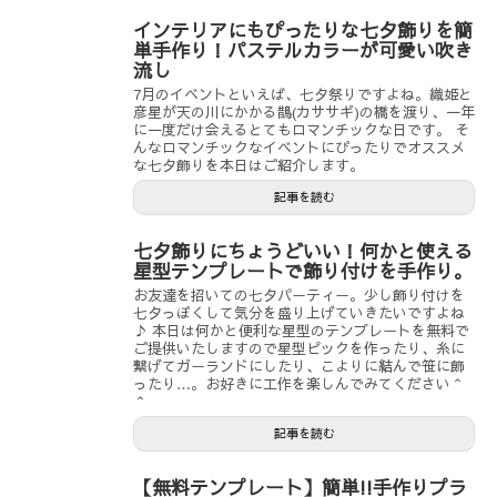
インテリアにもぴったりな七夕飾りを簡
単手作り！パステルカラーが可愛い吹き
流し
7月のイベントといえば、七夕祭りですよね。織姫と
彦星が天の川にかかる鵲(カササギ)の橋を渡り、一年
に一度だけ会えるとてもロマンチックな日です。 そ
んなロマンチックなイベントにぴったりでオススメ
な七夕飾りを本日はご紹介します。
記事を読む
七夕飾りにちょうどいい！何かと使える
星型テンプレートで飾り付けを手作り。
お友達を招いての七夕パーティー。少し飾り付けを
七夕っぽくして気分を盛り上げていきたいですよね
♪ 本日は何かと便利な星型のテンプレートを無料で
ご提供いたしますので星型ピックを作ったり、糸に
繋げてガーランドにしたり、こよりに結んで笹に飾
ったり…。お好きに工作を楽しんでみてください＾
＾
記事を読む
【無料テンプレート】簡単!!手作りプラ