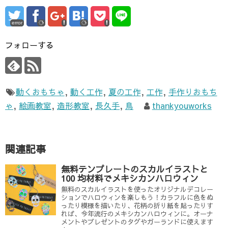
error
フォローする
動くおもちゃ
,
動く工作
,
夏の工作
,
工作
,
手作りおもち
ゃ
,
絵画教室
,
造形教室
,
長久手
,
鳥
thankyouworks
関連記事
無料テンプレートのスカルイラストと
100 均材料でメキシカンハロウィン
無料のスカルイラストを使ったオリジナルデコレー
ションでハロウィンを楽しもう！カラフルに色をぬ
ったり模様を描いたり、花柄の折り紙を貼ったりす
れば、今年流行のメキシカンハロウィンに。オーナ
メントやプレゼントのタグやガーランドに使えます