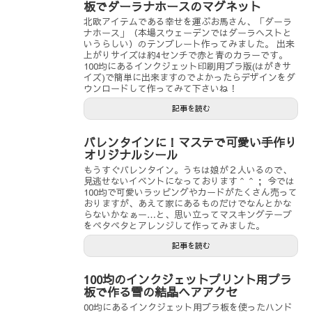
板でダーラナホースのマグネット
北欧アイテムである幸せを運ぶお馬さん、「ダーラ
ナホース」（本場スウェーデンではダーラヘストと
いうらしい）のテンプレート作ってみました。 出来
上がりサイズは約4センチで赤と青のカラーです。
100均にあるインクジェット印刷用プラ版(はがきサ
イズ)で簡単に出来ますのでよかったらデザインをダ
ウンロードして作ってみて下さいね！
記事を読む
バレンタインに！マステで可愛い手作り
オリジナルシール
もうすぐバレンタイン。うちは娘が２人いるので、
見逃せないイベントになっております＾＾； 今では
100均で可愛いラッピングやカードがたくさん売って
おりますが、あえて家にあるものだけでなんとかな
らないかなぁー…と、思い立ってマスキングテープ
をペタペタとアレンジして作ってみました。
記事を読む
100均のインクジェットプリント用プラ
板で作る雪の結晶ヘアアクセ
00均にあるインクジェット用プラ板を使ったハンド