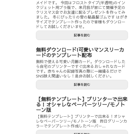
メイドです。 今回はフロストタイプ(半透明)のイン
クジェット用プラ版で、来月我が家にて開催予定の
クリスマス会でお友達に配るプレゼントを作ってみ
ました。 冬にぴったりの雪の結晶髪ゴムです はがき
サイズでテンプレート作ったので皆様もダウンロー
ドしてお試しくださいませ。
記事を読む
無料ダウンロード!可愛いマンスリーカ
ードのテンプレート配布
無料で使える可愛い月齢カード。ダウンロードした
ら自宅のプリンターですぐ出来るおしゃれなカード
です。赤ちゃんの記録写真の際に一緒撮るだけで
SNS映え間違いなし！是非お試しください。
記事を読む
【無料テンプレート】プリンターで出来
る！オシャレなペーパーツリー/モノト
ーン版
【無料テンプレート】プリンターで出来る！オシャ
レなペーパーツリー/モノトーン版 昨日グリーンカ
ラーでテンプレート作成したペーパー...