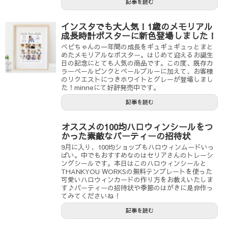
記事を読む
インスタでも大人気！1歳のメモリアル
成長時計ポスターに新色登場しました！
ベビちゃんの一年間の成長をギュギュギュっとまと
めたメモリアルなポスター。はじめて迎えるお誕生
日の記念にとても人気の商品です。この度、既存カ
ラーペールピンクとペールブルーに加えて、お客様
のリクエストにつきホワイトとグレーが登場しまし
た！minneにて好評発売中です。
記事を読む
オススメの100均ハロウィンシールをつ
かった素敵なパーティーの招待状
9月に入り、100均ショップもハロウィンムードいっ
ぱい。中でもおすすめなのはセリアさんのトレーシ
ングシールです。本日はこのハロウィンシールと
THANKYOU WORKSの無料テンプレートを使った
可愛いハロウィンカードの作り方をお教えいたしま
す♪パーティーの招待状や季節のはがきに是非作っ
てみてくださいね！
記事を読む