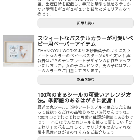
重、出産日時を記載し、手形と足型も残せる今しか
ない瞬間をギュギュギュッと詰めたメモリアルな１
枚です。
記事を読む
スウィートなパステルカラーが可愛いベ
ビー用ペーパーアイテム
THANKYOU WORKSよりお砂糖菓子のようにスウ
ィートなカラーのベビーポスター(A4サイズ)と出産
報告はがきのテンプレートデザインの新作をアップ
いたしました。女の子にはピンク、男の子にはブル
ーのカラーをご用意しております。
記事を読む
100均のまるシールの可愛いアレンジ方
法。季節感のあるはがきに変身！
最近の丸シール。進捗シートにノルマ果たしたら貼
って確認するだけの品物じゃない時代なんですね。
100均にはそれはそれは可愛い種類が豊富にあるわけ
です。 本日はそんな丸シールを使って夏らしい「ひ
まわり」の花を工作して、オリジナルのおしゃれな
暑中見舞いはがきの作り方をご紹介します。