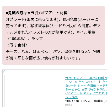
◾️鬼滅の刃キャラ弁/オブアート材料
オブラート(薬局に売ってます)、食用色素(スーパーに
売ってます)、写す被写体(カードや出力から用意。デフ
ォルメされたイラストの方が簡単です)、ネイル用筆
（100均品）、ラップ
＜写す食材＞
チーズ、ハム、はんぺん 、パン、薄焼き卵 など、色味
が薄く平らな面が広い食材が好ましいです。
食べられるアート 選べる10種 
ー シール たべられるアート た
食シート シート 弁当用 キャラ
ター お弁当 文字 ポイント消化 
べれるアート キティ ぐでたま 
らし 衛生
価格：588円（税込、送料別)
(2
時点)