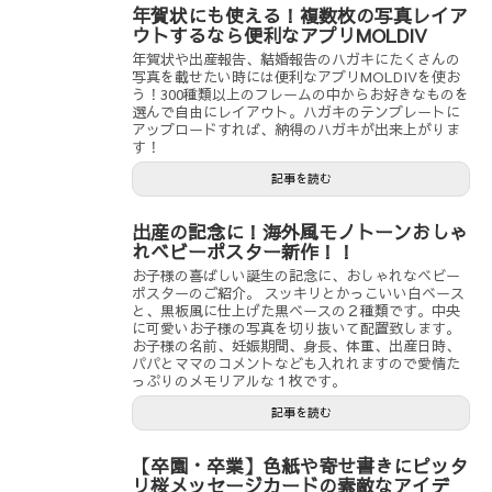
年賀状にも使える！複数枚の写真レイア
ウトするなら便利なアプリMOLDIV
年賀状や出産報告、結婚報告のハガキにたくさんの
写真を載せたい時には便利なアプリMOLDIVを使お
う！300種類以上のフレームの中からお好きなものを
選んで自由にレイアウト。ハガキのテンプレートに
アップロードすれば、納得のハガキが出来上がりま
す！
記事を読む
出産の記念に！海外風モノトーンおしゃ
れベビーポスター新作！！
お子様の喜ばしい誕生の記念に、おしゃれなベビー
ポスターのご紹介。 スッキリとかっこいい白ベース
と、黒板風に仕上げた黒ベースの２種類です。中央
に可愛いお子様の写真を切り抜いて配置致します。
お子様の名前、妊娠期間、身長、体重、出産日時、
パパとママのコメントなども入れれますので愛情た
っぷりのメモリアルな１枚です。
記事を読む
【卒園・卒業】色紙や寄せ書きにピッタ
リ桜メッセージカードの素敵なアイデ