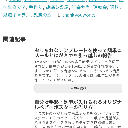
学生のママ
,
手作り
,
胡蝶しのぶ
,
行楽弁当
,
運動会
,
遠足
,
鬼滅キャラ弁
,
鬼滅の刃
thankyouworks
関連記事
おしゃれなテンプレートを使って簡単に
メールとはがきでお引っ越しの報告
THANKYOU WORKSの多目的テンプレートを使用
すれば、簡単におしゃれ報告はがきが作れちゃいま
す！しかもデータ保存なのでメールやSNSでも活用
できます。ぜひオリジナルの引っ越し報告はがきを
作ってみてくださいね。
記事を読む
自分で手形・足型が入れられるオリジナ
ルベビーポスターの作り方
イラストの花がとっても華やかで明るいデザインで
人気のこちらのベビーポスターに、手形と足型が入
れられるスペースを設けたタイプを作成致しまし
た。 赤ちゃんのお写真を中央に、お名前、身長、体