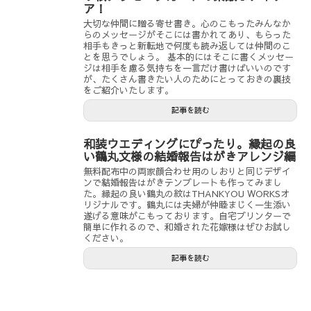
ア！
大切な仲間に贈る寄せ書き。心のこもったみんなか
らのメッセージがそこには書かれてあり、もらった
相手もきっと新転地で何度も読み返しては仲間のこ
とを思うでしょう。 基本的にはそこに書くメッセー
ジは相手を慮る気持ちを一言だけ書けばいいのです
が、たくさん書きたい人のためにとっておきの裏技
をご紹介いたします。
記事を読む
和装ウエディングにぴったり。縁起の良
い鶴丸文様の結婚報告はがきアレンジ編
無料配布中の両家顔合わせ用のしおりと同じデザイ
ンで結婚報告はがきテンプレートも作ってみまし
た。縁起の良い鶴丸の紋はTHANKYOU WORKSオ
リジナルです。鶴丸には夫婦が仲睦まじく一生添い
遂げる意味がこもっております。自宅プリンターで
簡単に作れるので、和婚された花嫁様はぜひお試し
ください。
記事を読む